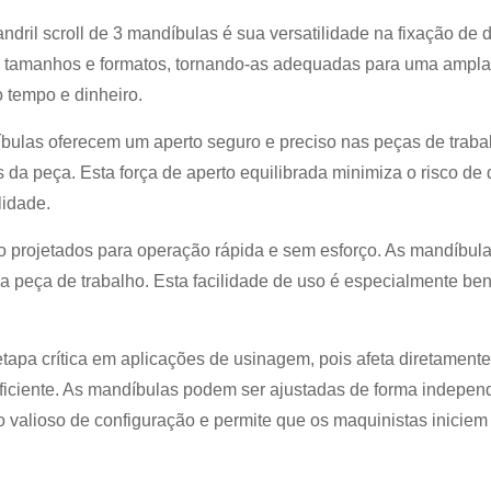
dril scroll de 3 mandíbulas é sua versatilidade na fixação de 
s tamanhos e formatos, tornando-as adequadas para uma ampla 
 tempo e dinheiro.
íbulas oferecem um aperto seguro e preciso nas peças de trab
s da peça. Esta força de aperto equilibrada minimiza o risco 
lidade.
 projetados para operação rápida e sem esforço. As mandíbul
o da peça de trabalho. Esta facilidade de uso é especialmente 
a etapa crítica em aplicações de usinagem, pois afeta diretame
ficiente. As mandíbulas podem ser ajustadas de forma indepen
 valioso de configuração e permite que os maquinistas inici