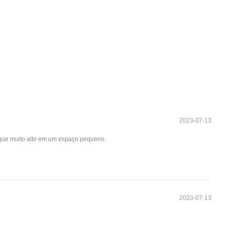
2023-07-13
torque muito alto em um espaço pequeno.
2023-07-13