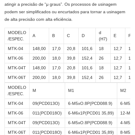
atingir a precisão de “μ graus”. Os processos de usinagem
podem ser simplificados ou encurtados para tornar a usinagem
de alta precisão com alta eficiência.
MODELO
d
A
B
C
D
E
F
/ESPEC.
(H7)
MTK-04
148,00
17,0
20,8
101,6
18
12,7
12,
MTK-06
200,00
18,0
39,8
152,4
26
12,7
12,
MTK-04T
148,00
17,0
20,8
101,6
18
12,7
12,
MTK-06T
200,00
18,0
39,8
152,4
26
12,7
12,
MODELO
M
M1
M2
/ESPEC.
MTK-04
09(PCD013O)
6-M5xO.8P(PCD088.9)
6-M5xO
MTK-06
011(PCD018O)
6-M6x1P(PCD01 35,89)
12-M5X
MTK-04T
09(PCD013O)
6-M5xO.8P(PCD088.9)
4-M5xO
MTK-06T
011(PCD018O)
6-M6x1P(PCD01 35,89)
8-M5xO