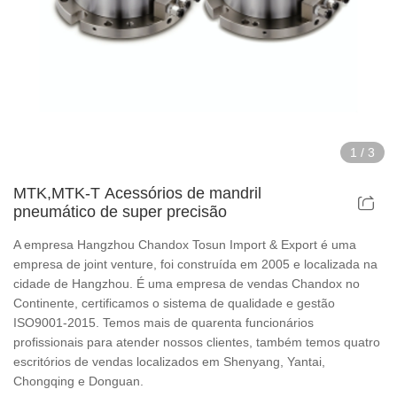
Acessórios para mandril de potência oca
Dispositivos de mandril de ar oco
Acessórios para mandril pneumático rotativo
1
/
3
Peças e acessórios
MTK,MTK-T Acessórios de mandril
pneumático de super precisão
Série Scroll Chucks
A empresa Hangzhou Chandox Tosun Import & Export é uma
Série de mandris superfinos
empresa de joint venture, foi construída em 2005 e localizada na
cidade de Hangzhou. É uma empresa de vendas Chandox no
Continente, certificamos o sistema de qualidade e gestão
Série de mandris para corpo de aço
ISO9001-2015. Temos mais de quarenta funcionários
profissionais para atender nossos clientes, também temos quatro
Série Din Chucks
escritórios de vendas localizados em Shenyang, Yantai,
Chongqing e Donguan.