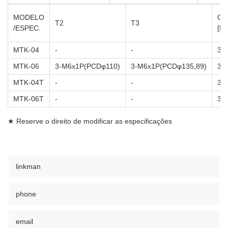
MODELO
Cu
T2
T3
/ESPEC.
[Di
MTK-04
-
-
3
MTK-06
3-M6x1P(PCDφ110)
3-M6x1P(PCDφ135,89)
3
MTK-04T
-
-
3
MTK-06T
-
-
3
★ Reserve o direito de modificar as especificações