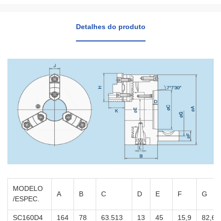
Detalhes do produto
MODELO
A
B
C
D
E
F
G
/ESPEC.
SC160D4
164
78
63.513
13
45
15,9
82,6