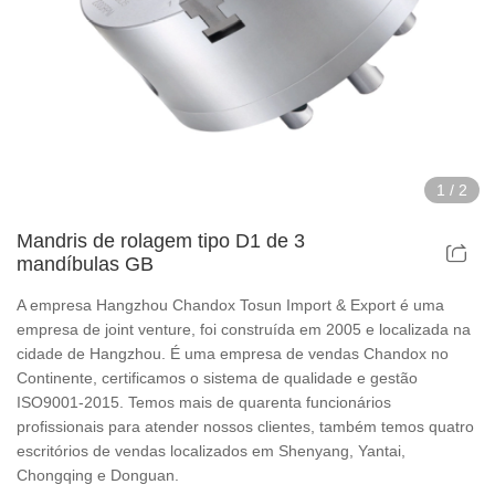
Acessórios para mandril de potência oca
Dispositivos de mandril de ar oco
Acessórios para mandril pneumático rotativo
1
/
2
Peças e acessórios
Mandris de rolagem tipo D1 de 3
mandíbulas GB
Série Scroll Chucks
A empresa Hangzhou Chandox Tosun Import & Export é uma
Série de mandris superfinos
empresa de joint venture, foi construída em 2005 e localizada na
cidade de Hangzhou. É uma empresa de vendas Chandox no
Continente, certificamos o sistema de qualidade e gestão
Série de mandris para corpo de aço
ISO9001-2015. Temos mais de quarenta funcionários
profissionais para atender nossos clientes, também temos quatro
Série Din Chucks
escritórios de vendas localizados em Shenyang, Yantai,
Chongqing e Donguan.