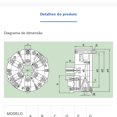
Detalhes do produto
Diagrama de dimensão
MODELO
A
B
C
D
E
G