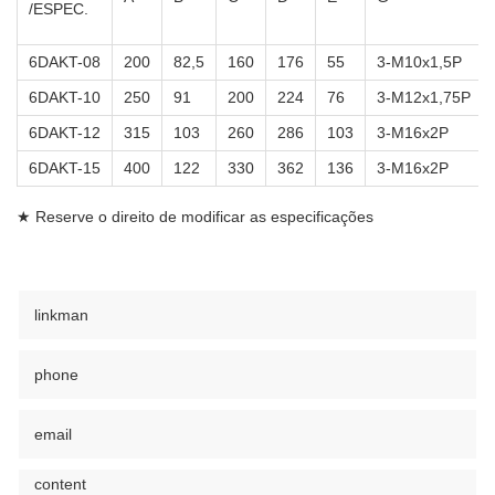
/ESPEC.
6DAKT-08
200
82,5
160
176
55
3-M10x1,5P
6DAKT-10
250
91
200
224
76
3-M12x1,75P
6DAKT-12
315
103
260
286
103
3-M16x2P
6DAKT-15
400
122
330
362
136
3-M16x2P
★ Reserve o direito de modificar as especificações