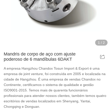
Acessórios para mandril de potência oca
Dispositivos de mandril de ar oco
Acessórios para mandril pneumático rotativo
1
/
2
Peças e acessórios
Mandris de corpo de aço com ajuste
poderoso de 6 mandíbulas 6DAKT
Série Scroll Chucks
A empresa Hangzhou Chandox Tosun Import & Export é uma
Série de mandris superfinos
empresa de joint venture, foi construída em 2005 e localizada na
cidade de Hangzhou. É uma empresa de vendas Chandox no
Continente, certificamos o sistema de qualidade e gestão
Série de mandris para corpo de aço
ISO9001-2015. Temos mais de quarenta funcionários
profissionais para atender nossos clientes, também temos quatro
Série Din Chucks
escritórios de vendas localizados em Shenyang, Yantai,
Chongqing e Donguan.